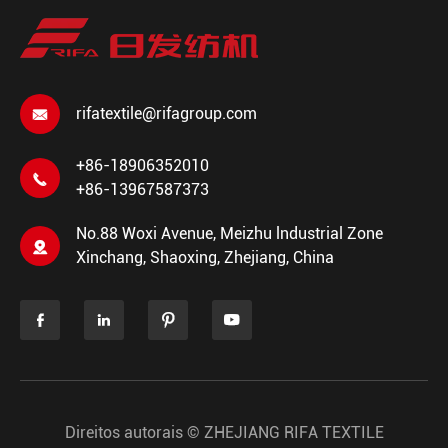
rifatextile@rifagroup.com

+86-18906352010

+86-13967587373
No.88 Woxi Avenue, Meizhu lndustrial Zone

Xinchang, Shaoxing, Zhejiang, China




Direitos autorais ©
ZHEJIANG RIFA TEXTILE