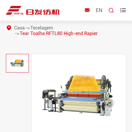
EN



Casa
Tecelagem
Tear Toalha RFTL80 High-end Rapier