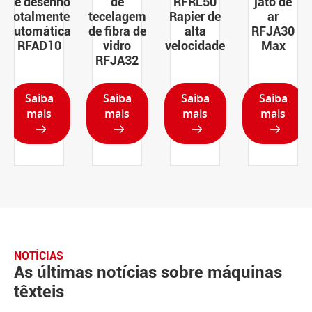
de desenho
de
RFRL50
jato de
totalmente
tecelagem
Rapier de
ar
automática
de fibra de
alta
RFJA30
RFAD10
vidro
velocidade
Max
RFJA32
Saiba
Saiba
Saiba
Saiba
mais
mais
mais
mais




NOTÍCIAS
As últimas notícias sobre máquinas
têxteis