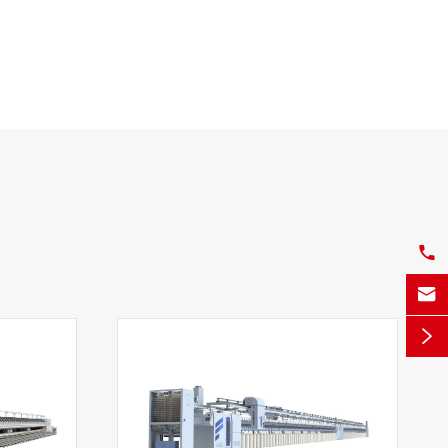


