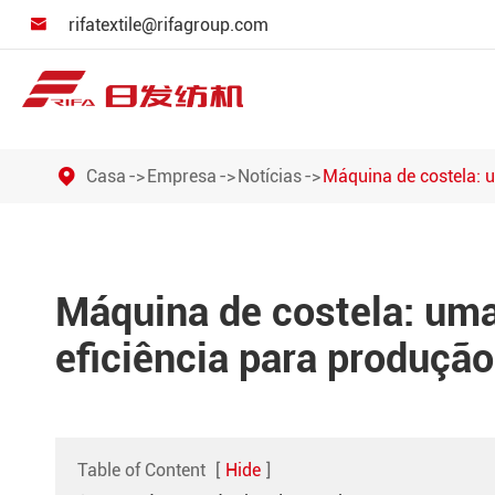
rifatextile@rifagroup.com

Máquinas automáticas de desenho
Casa
Empresa
Notícias
Máquina de costela: u
Máquina de costela: uma
eficiência para produção 
Table of Content
[
Hide
]