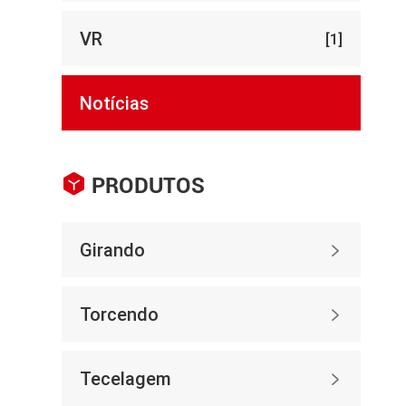
VR
[1]
Notícias

PRODUTOS
Girando

Torcendo

Tecelagem
