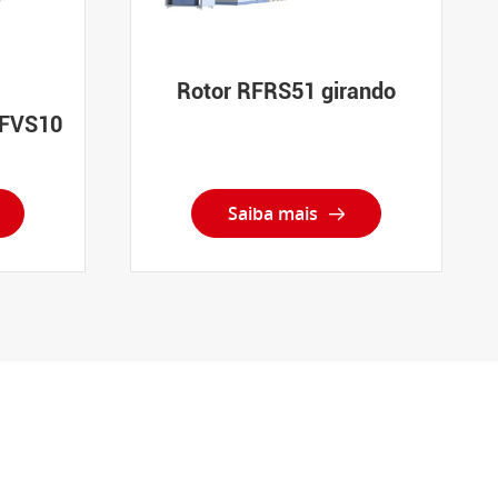
Rotor RFRS51 girando
RFVS10
Saiba mais
