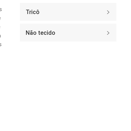
s
Tricô

e
e
Não tecido

a
s