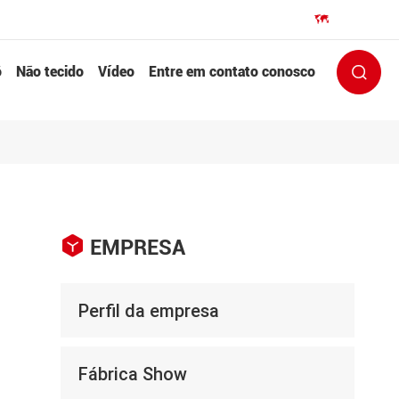
EN


ô
Não tecido
Vídeo
Entre em contato conosco


EMPRESA
Perfil da empresa
Fábrica Show