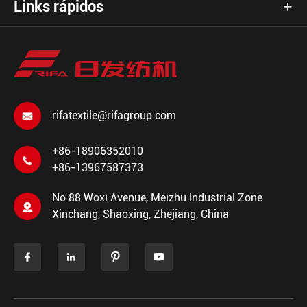
Links rápidos

rifatextile@rifagroup.com

+86-18906352010

+86-13967587373
No.88 Woxi Avenue, Meizhu lndustrial Zone

Xinchang, Shaoxing, Zhejiang, China



